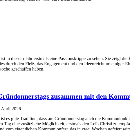
 ist in diesem Jahr erstmals eine Passionskrippe zu sehen. Sie zeigt di
es durch den Fleiß, das Engagement und den Ideenreichtum einiger Ehre
woche geschaffen haben.
 Gründonnerstags zusammen mit den Komm
 April 2026
i ist es gute Tradition, dass am Gründonnerstag auch die Kommunionkind
n Tag eine zusätzliche Möglichkeit, erstmals den Leib Christi zu empf
d zum eigentlichen Kommunionfest, das in zwei Wochen gefeiert wir