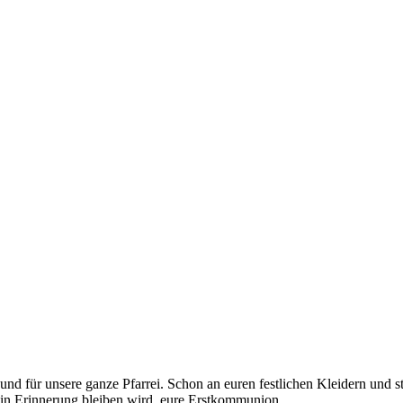
nd für unsere ganze Pfarrei. Schon an euren festlichen Kleidern und st
 in Erinnerung bleiben wird, eure Erstkommunion.