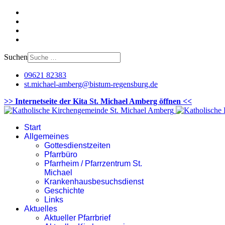
Suchen
09621 82383
st.michael-amberg@bistum-regensburg.de
>> Internetseite der Kita St. Michael Amberg öffnen <<
Start
Allgemeines
Gottesdienstzeiten
Pfarrbüro
Pfarrheim / Pfarrzentrum St.
Michael
Krankenhausbesuchsdienst
Geschichte
Links
Aktuelles
Aktueller Pfarrbrief